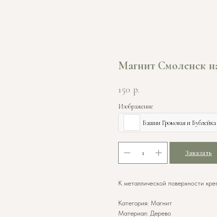
Магнит Смоленск на
150
р.
Изображение
Башни Громовая и Бублейка
Заказать
К металлической поверхности кре
Категория: Магнит
Материал: Дерево