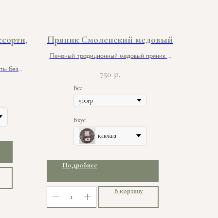
сорти,
Пряник Смоленский медовый
Печеный традиционный медовый пряник с
начинкой. Изготовитель ИП Кирпиченков
ты без
750
р.
А. Е. (Экослада)
Вес
Вкус
клюква
Подробнее
В корзину