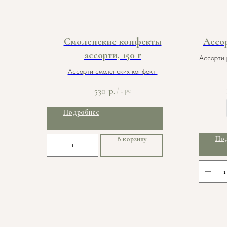
Смоленские конфекты
Ассо
ассорти, 150 г
Ассорти 
Ассорти смоленских конфект
530
р.
/
1 pc
Подробнее
Под
В корзину