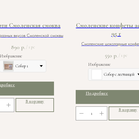
рти Смоленская смоква
Смоленские конфеты ас
95 г
разных вкусов Смоленской смоквы
Смоленские шоколадные конфе
890
р.
/
1 pc
сахара
550
р.
/
1 pc
Изображение
Изображение
Собор 1
Собор с лестницей
робнее
Подробнее
В корзину
В корзину