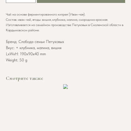
Чай на основе ферментированного кипрея (Иван-чая).
Состав: иван-чай, ягоды: вишня, клубника, малина, смородина красная.
Изготавливается на семейном производстве Петуховых в Смоленской области в
Кардымовском районе.
Бренд: Слобода семьи Петуховых
Вкус: + клубника, малина, вишня
LxWxH: 190x90x40 mm
Weight: 50 g
Смотрите также