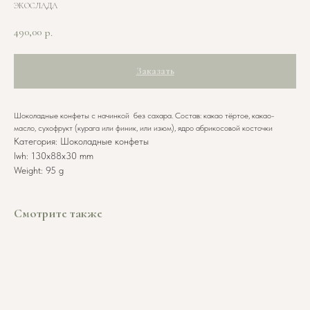
ЭКОСЛАДА
490,00
р.
Заказать
Шоколадные конфеты с начинкой без сахара. Состав: какао тёртое, какао-
масло, сухофрукт (курага или финик, или изюм), ядро абрикосовой косточки
Категория: Шоколадные конфеты
lwh: 130x88x30 mm
Weight: 95 g
Смотрите также