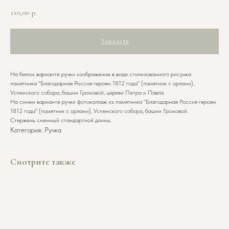
110,00
р.
Заказать
На белом варианте ручки изображение в виде стилизованного рисунка
памятника "Благодарная Россия героям 1812 года" (памятник с орлами),
Успенского собора, башни Громовой, церкви Петра и Павла.
На синем варианте ручки фотоколлаж из памятника "Благодарная Россия героям
1812 года" (памятник с орлами), Успенского собора, башни Громовой.
Стержень сменный стандартной длины.
Категория: Ручка
Смотрите также